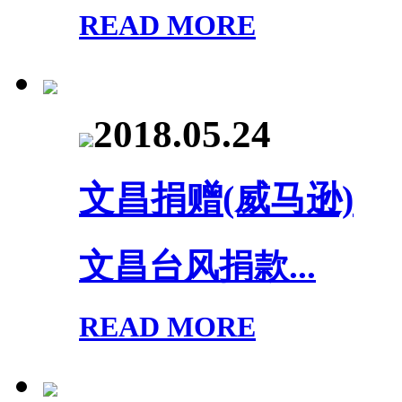
READ MORE
2018.05.24
文昌捐赠(威马逊)
文昌台风捐款...
READ MORE