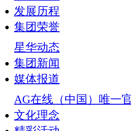
发展历程
集团荣誉
星华动态
集团新闻
媒体报道
AG在线（中国）唯一
文化理念
精彩活动