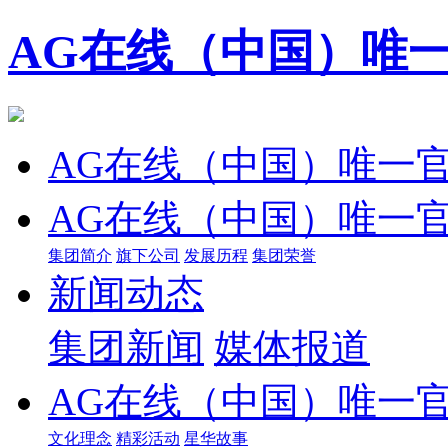
AG在线（中国）唯
AG在线（中国）唯一
AG在线（中国）唯一
集团简介
旗下公司
发展历程
集团荣誉
新闻动态
集团新闻
媒体报道
AG在线（中国）唯一
文化理念
精彩活动
星华故事