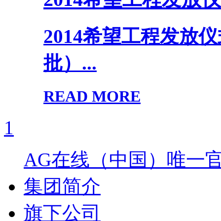
2014希望工程发放
批）...
READ MORE
1
AG在线（中国）唯一
集团简介
旗下公司