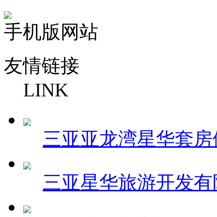
手机版网站
友情链接
LINK
三亚亚龙湾星华套房
三亚星华旅游开发有