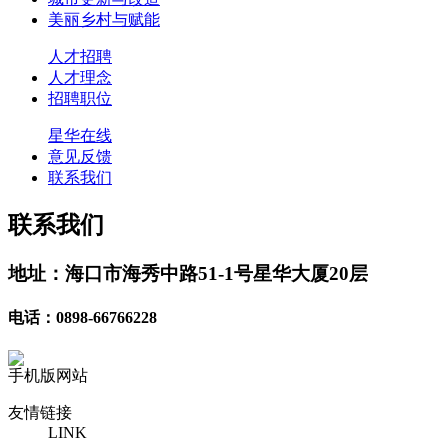
美丽乡村与赋能
人才招聘
人才理念
招聘职位
星华在线
意见反馈
联系我们
联系我们
地址：海口市海秀中路51-1号星华大厦20层
电话：0898-66766228
手机版网站
友情链接
LINK