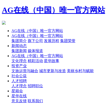
AG在线（中国）唯一官方网站
AG在线（中国）唯一官方网站
AG在线（中国）唯一官方网站
集团简介
旗下公司
发展历程
集团荣誉
新闻动态
集团新闻
媒体报道
AG在线（中国）唯一官方网站
文化理念
精彩活动
星华故事
投资产业
文旅运营与融合
城市更新与改造
美丽乡村与赋能
社会公益
人才招聘
人才理念
招聘职位
星籍会
星华在线
意见反馈
联系我们