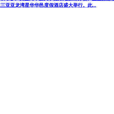
三亚亚龙湾星华华邑度假酒店盛大举行。此...