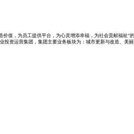
户创造价值，为员工提供平台，为心灵增添幸福，为社会贡献福祉
产业投资运营集团，集团主要业务板块为：城市更新与改造、美