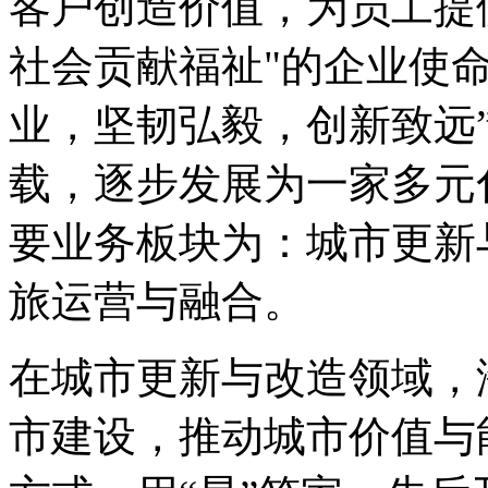
客户创造价值，为员工提
社会贡献福祉"的企业使
业，坚韧弘毅，创新致远
载，逐步发展为一家多元
要业务板块为：城市更新
旅运营与融合。
在城市更新与改造领域，
市建设，推动城市价值与