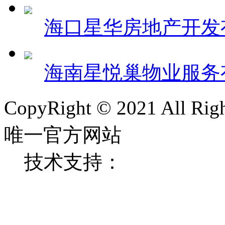
海口星华房地产开发
海南星悦巢物业服务
CopyRight © 2021 All
唯一官方网站
技术支持：