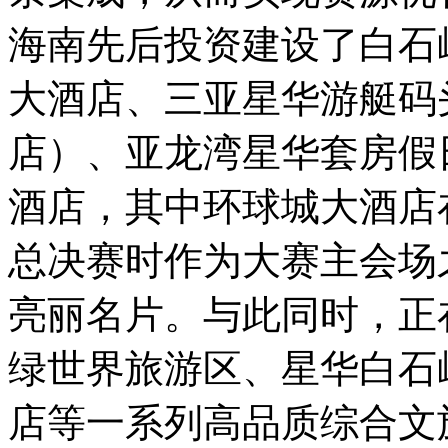
海南先后投资建设了白石
大酒店、三亚星华游艇码
店）、亚龙湾星华套房假
酒店，其中环球城大酒店在
总决赛时作为大赛主会场
亮丽名片。与此同时，正
绿世界旅游区、星华白石
店等一系列高品质综合文