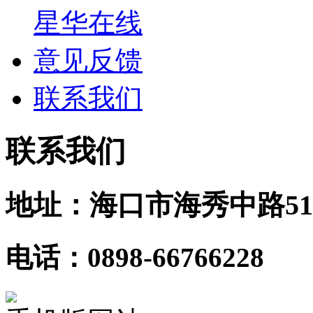
星华在线
意见反馈
联系我们
联系我们
地址：海口市海秀中路51
电话：0898-66766228