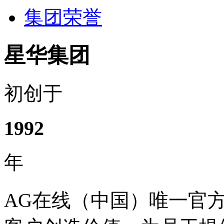
集团荣誉
星华集团
初创于
1992
年
AG在线（中国）唯一官方网