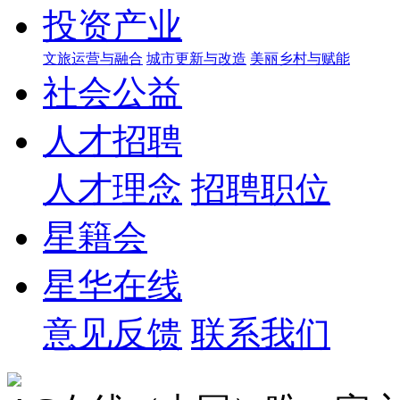
投资产业
文旅运营与融合
城市更新与改造
美丽乡村与赋能
社会公益
人才招聘
人才理念
招聘职位
星籍会
星华在线
意见反馈
联系我们