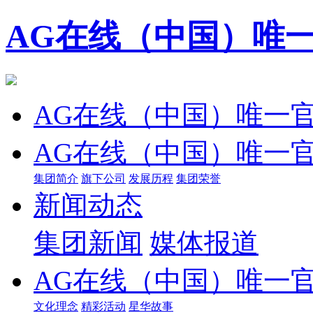
AG在线（中国）唯
AG在线（中国）唯一
AG在线（中国）唯一
集团简介
旗下公司
发展历程
集团荣誉
新闻动态
集团新闻
媒体报道
AG在线（中国）唯一
文化理念
精彩活动
星华故事