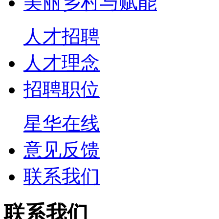
美丽乡村与赋能
人才招聘
人才理念
招聘职位
星华在线
意见反馈
联系我们
联系我们