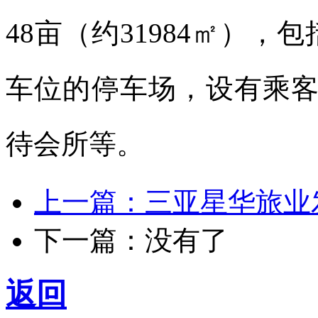
48亩（约31984㎡），
车位的停车场，设有乘
待会所等。
上一篇：三亚星华旅业
下一篇：没有了
返回