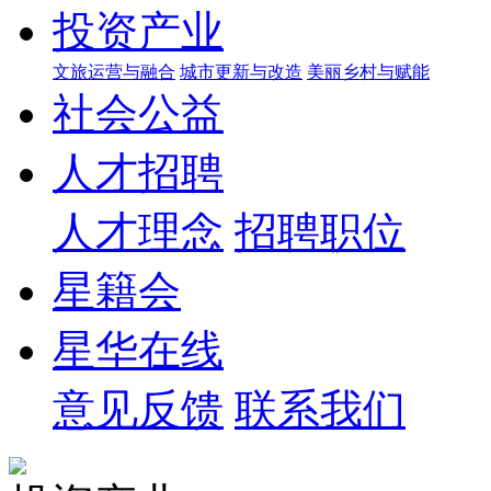
投资产业
文旅运营与融合
城市更新与改造
美丽乡村与赋能
社会公益
人才招聘
人才理念
招聘职位
星籍会
星华在线
意见反馈
联系我们