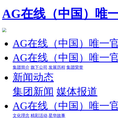
AG在线（中国）唯
AG在线（中国）唯一
AG在线（中国）唯一
集团简介
旗下公司
发展历程
集团荣誉
新闻动态
集团新闻
媒体报道
AG在线（中国）唯一
文化理念
精彩活动
星华故事