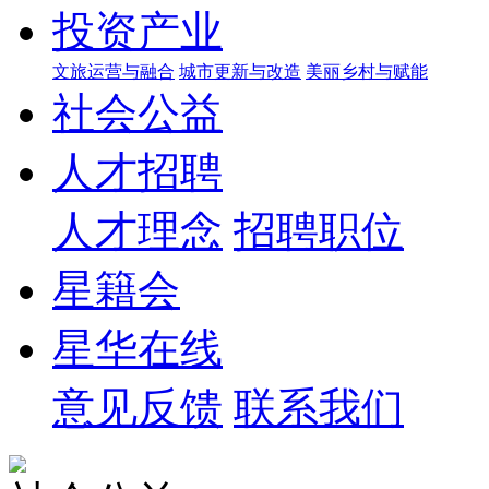
投资产业
文旅运营与融合
城市更新与改造
美丽乡村与赋能
社会公益
人才招聘
人才理念
招聘职位
星籍会
星华在线
意见反馈
联系我们