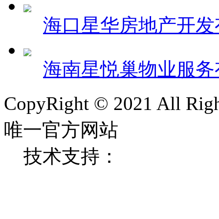
海口星华房地产开发
海南星悦巢物业服务
CopyRight © 2021 All
唯一官方网站
技术支持：