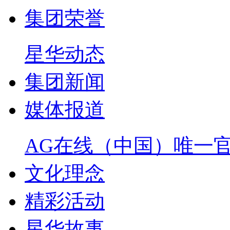
集团荣誉
星华动态
集团新闻
媒体报道
AG在线（中国）唯一
文化理念
精彩活动
星华故事