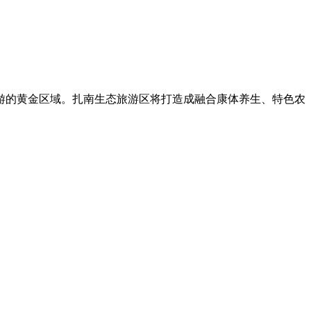
游的黄金区域。扎南生态旅游区将打造成融合康体养生、特色农