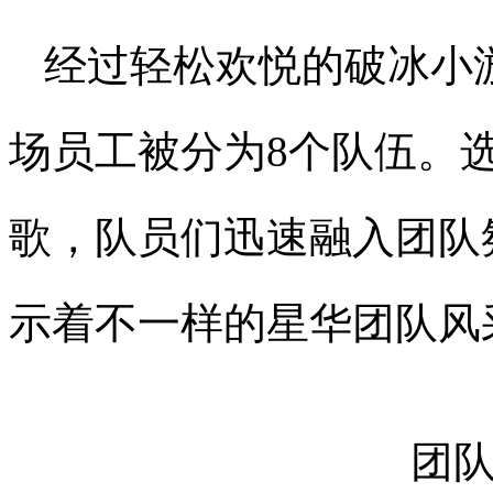
经过轻松欢悦的破冰小
场员工被分为8个队伍。
歌，队员们迅速融入团队
示着不一样的星华团队风
团