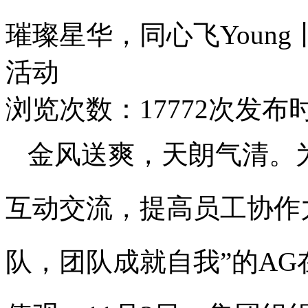
璀璨星华，同心飞Young
活动
浏览次数：17772次
发布时间
金风送爽，天朗气清。
互动交流，提高员工协作
队，团队成就自我”的A