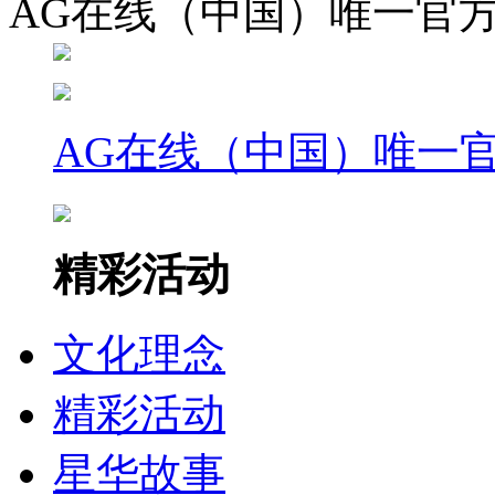
AG在线（中国）唯一官
AG在线（中国）唯一
精彩活动
文化理念
精彩活动
星华故事