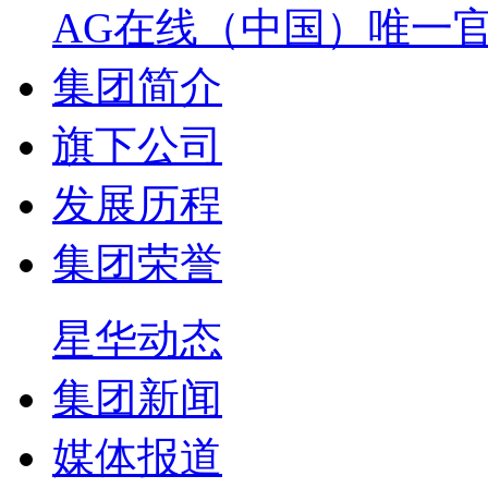
AG在线（中国）唯一
集团简介
旗下公司
发展历程
集团荣誉
星华动态
集团新闻
媒体报道