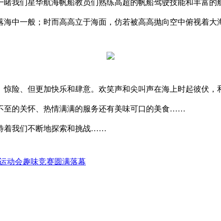
一睹我们星华航海帆船教员们熟练高超的帆船驾驶技能和丰富的
落海中一般；时而高高立于海面，仿若被高高抛向空中俯视着大
、惊险、但更加快乐和肆意。欢笑声和尖叫声在海上时起彼伏，
不至的关怀、热情满满的服务还有美味可口的美食……
待着我们不断地探索和挑战……
工运动会趣味竞赛圆满落幕